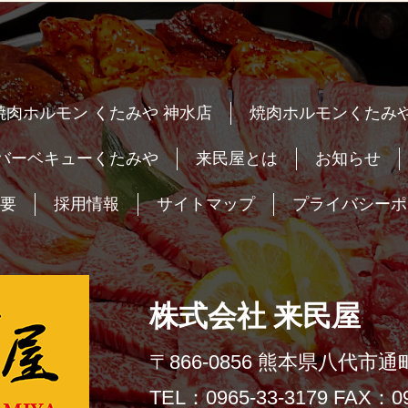
焼肉ホルモン くたみや 神水店
焼肉ホルモンくたみや
バーベキューくたみや
来民屋とは
お知らせ
要
採用情報
サイトマップ
プライバシーポ
株式会社 来民屋
〒866-0856 熊本県八代市通町
TEL：0965-33-3179 FAX：09