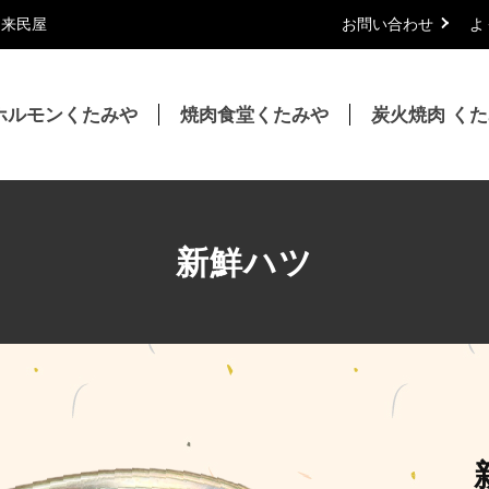
｜来民屋
お問い合わせ
よ
ホルモンくたみや
焼肉食堂くたみや
炭火焼肉 く
新鮮ハツ