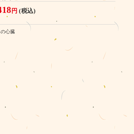
418
円
(税込)
豚の心臓