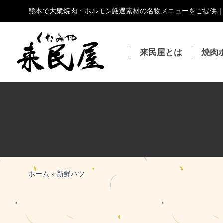
コ
熊本で大衆焼肉・ホルモン厳選素材の名物メニューをご提供
ン
テ
ン
来民屋とは
焼肉
ツ
へ
ス
キ
ッ
プ
ホーム
»
新鮮ハツ