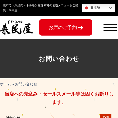
コ
熊本で大衆焼肉・ホルモン厳選素材の名物メニューをご提
日本語
ン
供｜来民屋
テ
ン
お席のご予約
ツ
へ
ス
キ
ッ
お問い合わせ
プ
ホーム
»
お問い合わせ
当店への売込み・セールスメール等は固くお断りし
ます。
必須