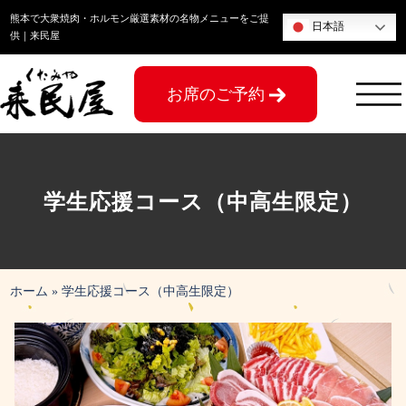
コ
熊本で大衆焼肉・ホルモン厳選素材の名物メニューをご提
日本語
ン
供｜来民屋
テ
ン
お席のご予約
ツ
へ
ス
キ
ッ
学生応援コース（中高生限定）
プ
ホーム
»
学生応援コース（中高生限定）