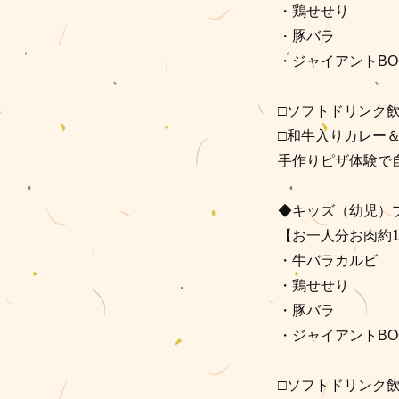
・鶏せせり
・豚バラ
・ジャイアントBO
□ソフトドリンク
□和牛入りカレー＆
手作りピザ体験で
◆キッズ（幼児）プラ
【お一人分お肉約1
・牛バラカルビ
・鶏せせり
・豚バラ
・ジャイアントBO
□ソフトドリンク