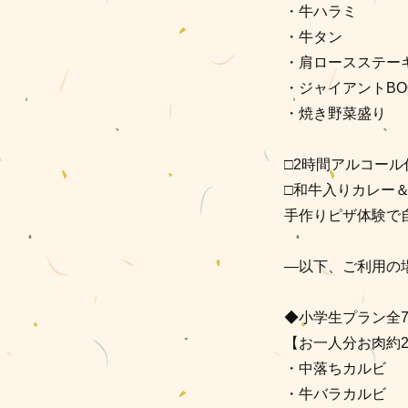
・牛ハラミ
・牛タン
・肩ロースステー
・ジャイアントBO
・焼き野菜盛り
□2時間アルコール
□和牛入りカレー＆
手作りピザ体験で
―以下、ご利用の
◆小学生プラン全7品
【お一人分お肉約2
・中落ちカルビ
・牛バラカルビ