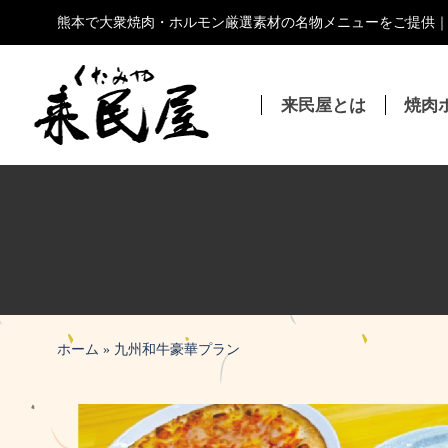
コ
熊本で大衆焼肉・ホルモン厳選素材の名物メニューをご提供
ン
テ
ン
来民屋とは
焼肉
ツ
へ
ス
キ
ッ
プ
ホーム
»
九州和牛豪華プラン