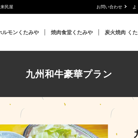
｜来民屋
お問い合わせ
よ
ホルモンくたみや
焼肉食堂くたみや
炭火焼肉 く
九州和牛豪華プラン