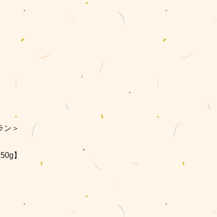
ラン＞
50g】