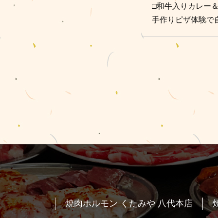
□和牛入りカレー＆
手作りピザ体験で
焼肉ホルモン くたみや 八代本店