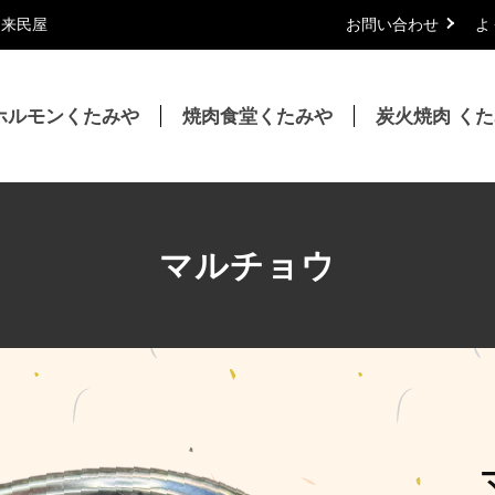
｜来民屋
お問い合わせ
よ
ホルモンくたみや
焼肉食堂くたみや
炭火焼肉 く
マルチョウ