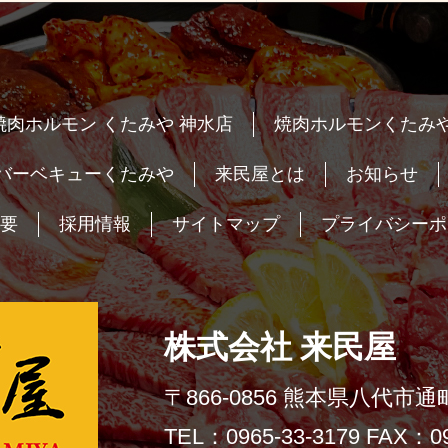
焼肉ホルモン くたみや 神水店
焼肉ホルモンくたみや
バーベキューくたみや
来民屋とは
お知らせ
要
採用情報
サイトマップ
プライバシーポ
株式会社 来民屋
〒866-0856 熊本県八代市通町
TEL：0965-33-3179 FAX：09