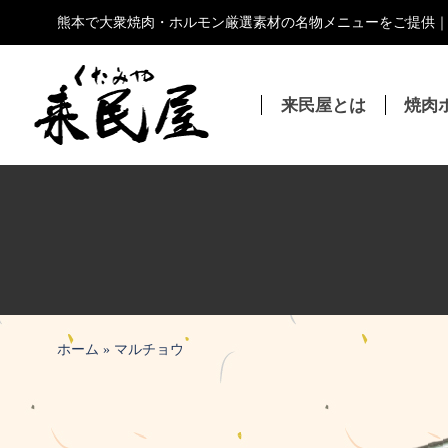
コ
熊本で大衆焼肉・ホルモン厳選素材の名物メニューをご提供
ン
テ
ン
来民屋とは
焼肉
ツ
へ
ス
キ
ッ
プ
ホーム
»
マルチョウ