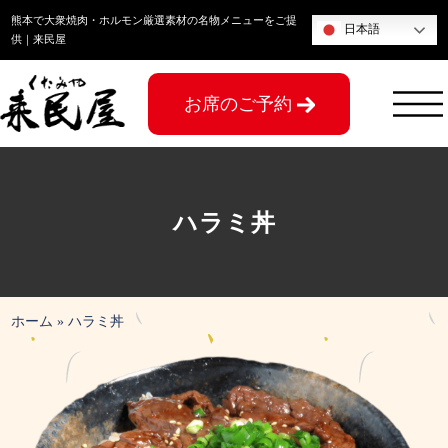
コ
熊本で大衆焼肉・ホルモン厳選素材の名物メニューをご提
日本語
ン
供｜来民屋
テ
ン
お席のご予約
ツ
へ
ス
キ
ッ
ハラミ丼
プ
ホーム
»
ハラミ丼