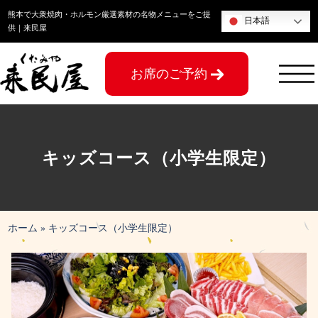
コ
熊本で大衆焼肉・ホルモン厳選素材の名物メニューをご提
日本語
ン
供｜来民屋
テ
ン
お席のご予約
ツ
へ
ス
キ
ッ
キッズコース（小学生限定）
プ
ホーム
»
キッズコース（小学生限定）