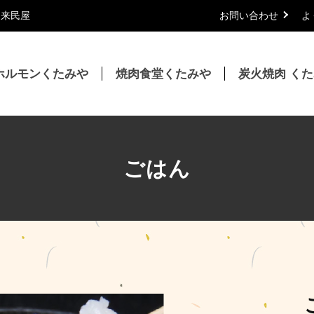
｜来民屋
お問い合わせ
よ
ホルモンくたみや
焼肉食堂くたみや
炭火焼肉 く
ごはん