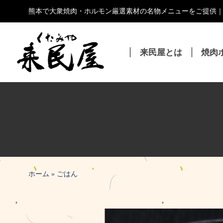
コ
熊本で大衆焼肉・ホルモン厳選素材の名物メニューをご提供
ン
テ
ン
来民屋とは
焼肉
ツ
へ
ス
キ
ッ
プ
ホーム
»
ごはん