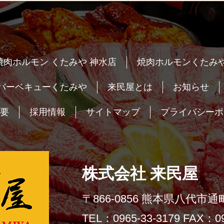
焼肉ホルモン くたみや 神水店
焼肉ホルモンくたみや
バーベキューくたみや
来民屋とは
お知らせ
要
採用情報
サイトマップ
プライバシーポ
株式会社 来民屋
〒866-0856 熊本県八代市通町
TEL：0965-33-3179 FAX：09