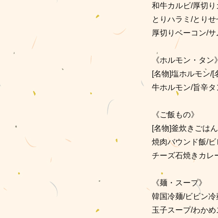
和牛カルビ/厚切り
とりハラミ/とりせ
厚切りベーコン/サ
《ホルモン・タン
[名物]塩ホルモン/
牛ホルモン/旨辛タ
《ご飯もの》
[名物]釜炊きごはん/ご
焼肉バウンド飯/ビ
チーズ石焼きカレー
《麺・スープ》
韓国冷麺/ビビン冷
玉子スープ/わかめ