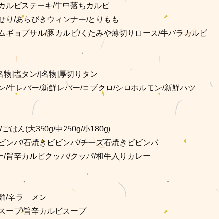
カルビステーキ/牛中落ちカルビ
せり/あらびきウィンナー/とりもも
ムギョプサル/豚カルビ/くたみや薄切りロース/牛バラカルビ
》
[名物]塩タン/[名物]厚切りタン
ン/牛レバー/新鮮レバー/コブクロ/シロホルモン/新鮮ハツ
はん(大350g/中250g/小180g)
ビンバ/石焼きビビンバ/チーズ石焼きビビンバ
/旨辛カルビクッパ/クッパ/和牛入りカレー
麺/辛ラーメン
スープ/旨辛カルビスープ