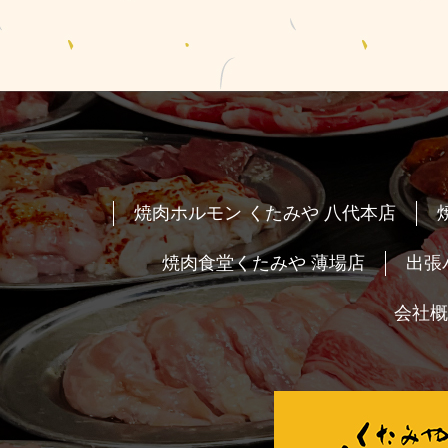
焼肉ホルモン くたみや 八代本店
焼肉食堂くたみや 薄場店
出張
会社概