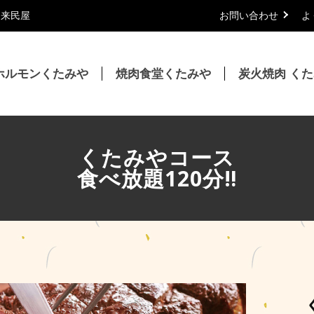
｜来民屋
お問い合わせ
よ
ホルモンくたみや
焼肉食堂くたみや
炭火焼肉 く
くたみやコース
食べ放題120分‼