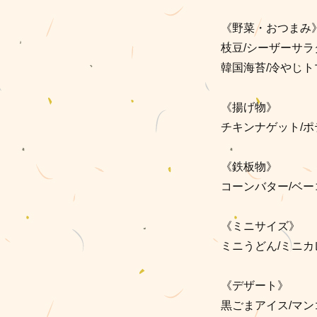
《野菜・おつまみ
枝豆/シーザーサラ
韓国海苔/冷やしト
《揚げ物》
チキンナゲット/ポ
《鉄板物》
コーンバター/ベー
《ミニサイズ》
ミニうどん/ミニカ
《デザート》
黒ごまアイス/マン