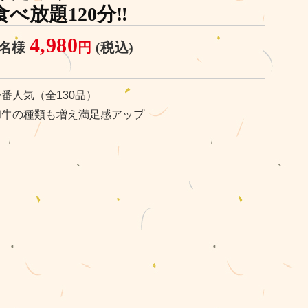
食べ放題120分‼
4,980
1名様
円
(税込)
一番人気（全130品）
和牛の種類も増え満足感アップ