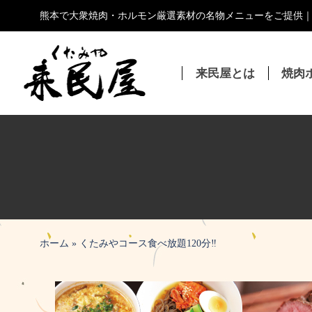
コ
熊本で大衆焼肉・ホルモン厳選素材の名物メニューをご提供
ン
テ
ン
来民屋とは
焼肉
ツ
へ
ス
キ
ッ
プ
ホーム
»
くたみやコース食べ放題120分‼