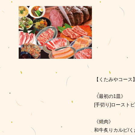
【くたみやコース
《最初の1皿》
[手切り]ロースト
《焼肉》
和牛炙りカルビ/く